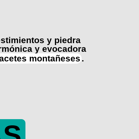
vestimientos y piedra
armónica y evocadora
lacetes montañeses
.
AS