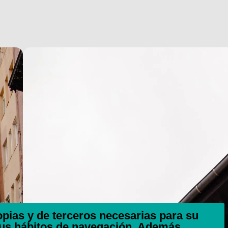
ropias y de terceros necesarias para su
tus hábitos de navegación. Además,