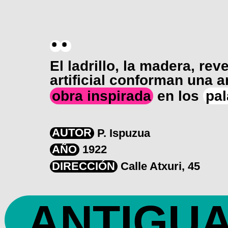
El ladrillo, la madera, re
artificial conforman una 
obra inspirada
en los
pa
AUTOR
P. Ispuzua
AÑO
1922
DIRECCIÓN
Calle Atxuri, 45
ANTIGU