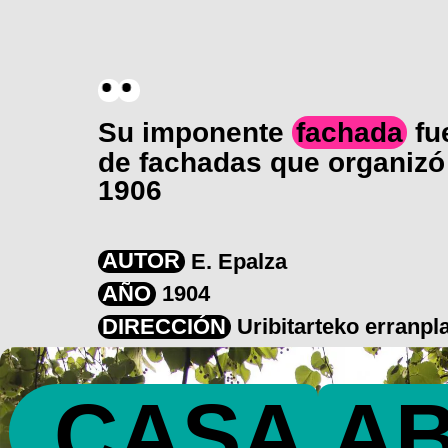
Su imponente
fachada
fu
de fachadas que organizó 
1906
AUTOR
E. Epalza
AÑO
1904
DIRECCIÓN
Uribitarteko erranpla
CASA
A