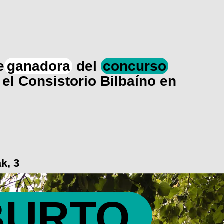
e
ganadora
del
concurso
el Consistorio Bilbaíno en
k, 3
BURTO