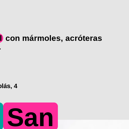
l
con mármoles, acróteras
.
lás, 4
San