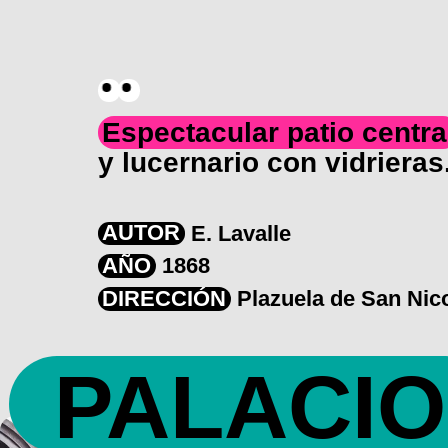
Espectacular patio centra
y lucernario con vidrieras
AUTOR
E. Lavalle
AÑO
1868
DIRECCIÓN
Plazuela de San Nico
PALACIO