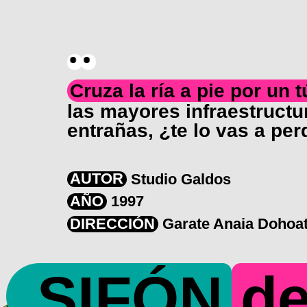
Cruza la ría a pie por un 
las mayores infraestructu
entrañas, ¿te lo vas a per
AUTOR
Studio Galdos
AÑO
1997
DIRECCIÓN
Garate Anaia Dohoat
SIFÓN
d