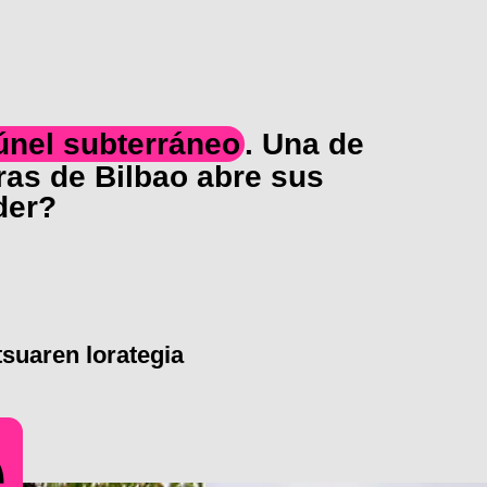
túnel subterráneo
. Una de
ras de Bilbao abre sus
der?
suaren lorategia
e