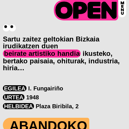
Sartu zaitez geltokian Bizkaia
irudikatzen duen
beirate artistiko handia
ikusteko,
bertako paisaia, ohiturak, industria,
hiria…
EGILEA
I. Fungairiño
URTEA
1948
HELBIDEA
Plaza Biribila, 2
ABANDOKO