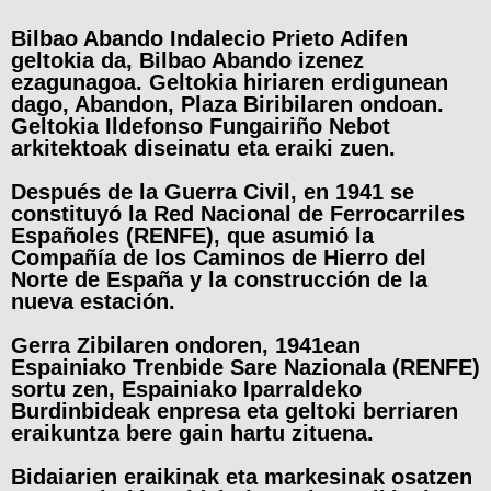
Bilbao Abando Indalecio Prieto Adifen
geltokia da, Bilbao Abando izenez
ezagunagoa. Geltokia hiriaren erdigunean
dago, Abandon, Plaza Biribilaren ondoan.
Geltokia Ildefonso Fungairiño Nebot
arkitektoak diseinatu eta eraiki zuen.
Después de la Guerra Civil, en 1941 se
constituyó la Red Nacional de Ferrocarriles
Españoles (RENFE), que asumió la
Compañía de los Caminos de Hierro del
Norte de España y la construcción de la
nueva estación.
Gerra Zibilaren ondoren, 1941ean
Espainiako Trenbide Sare Nazionala (RENFE)
sortu zen, Espainiako Iparraldeko
Burdinbideak enpresa eta geltoki berriaren
eraikuntza bere gain hartu zituena.
Bidaiarien eraikinak eta markesinak osatzen