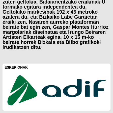
zuten geltokia.
Bidaiarientzako eraikinak U
formako egitura independentea du.
Geltokiko markesinak 192 x 45 metroko
azalera du, eta Bizkaiko Labe Garaietan
eraiki zen. Nasaren aurreko plataforman
beirate bat egin zen, Gaspar Montes Iturrioz
margolariak diseinatua eta Irungo Beiraren
Artisten Elkarteak egina. 10 x 15 m-ko
beirate horrek Bizkaia eta Bilbo grafikoki
irudikatzen ditu.
ESKER ONAK