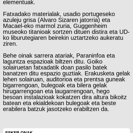
elementuak.
Fatxadako materialak, usadio portugeseko
azuleju grisa (Alvaro Sizaren jatorria) eta
Macael-eko marmol zuria, Guggenheim
museoko titanioak sortzen dituen distira eta UD-
ko liburutegiaren beirekin uztartzeko aukeratu
ziren.
Behe oinak sarrera atariak, Paraninfoa eta
laguntza espazioak biltzen ditu. Goiko
solairuetan fatxadatik doan pasilo batek
banatzen ditu espazio guztiak. Erakusketa gelak
lehen solairuan, auditorioa eta prentsa guneak
bigarrengoan, bulegoak eta bilera gelak
hirugarrengoan eta laugarrengoan, hego
besoan instalazioak kokatzen dira altura bikoitz
batean eta ekialdekoan bulegoak eta beste
erabilera batzuk jasotzeko erabiltzen da.
ESKER ONAK