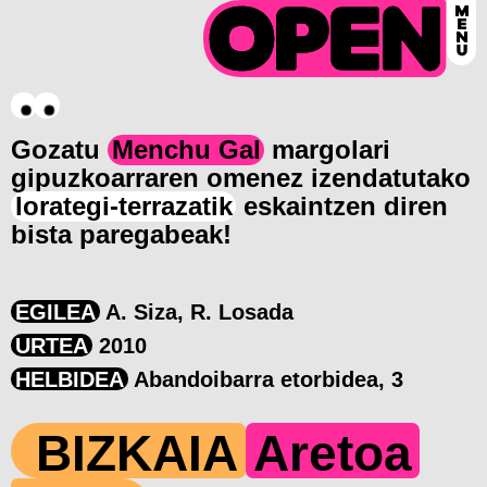
Gozatu
Menchu Gal
margolari
gipuzkoarraren omenez izendatutako
lorategi-terrazatik
eskaintzen diren
bista paregabeak!
EGILEA
A. Siza, R. Losada
URTEA
2010
HELBIDEA
Abandoibarra etorbidea, 3
BIZKAIA
Aretoa