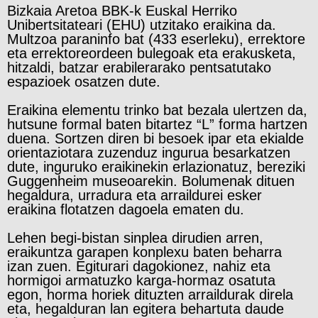
Bizkaia Aretoa BBK-k Euskal Herriko
Unibertsitateari (EHU) utzitako eraikina da.
Multzoa paraninfo bat (433 eserleku), errektore
eta errektoreordeen bulegoak eta erakusketa,
hitzaldi, batzar erabilerarako pentsatutako
espazioek osatzen dute.
Eraikina elementu trinko bat bezala ulertzen da,
hutsune formal baten bitartez “L” forma hartzen
duena. Sortzen diren bi besoek ipar eta ekialde
orientaziotara zuzenduz ingurua besarkatzen
dute, inguruko eraikinekin erlazionatuz, bereziki
Guggenheim museoarekin. Bolumenak dituen
hegaldura, urradura eta arraildurei esker
eraikina flotatzen dagoela ematen du.
Lehen begi-bistan sinplea dirudien arren,
eraikuntza garapen konplexu baten beharra
izan zuen. Egiturari dagokionez, nahiz eta
hormigoi armatuzko karga-hormaz osatuta
egon, horma horiek dituzten arraildurak direla
eta, hegalduran lan egitera behartuta daude