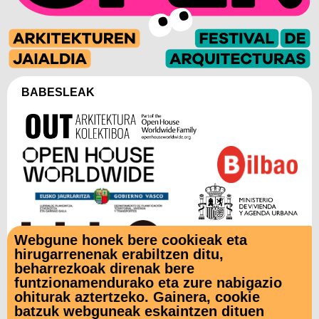
BABESLEAK
Webgune honek bere cookieak eta
hirugarrenenak erabiltzen ditu,
beharrezkoak direnak bere
funtzionamendurako eta zure nabigazio
LAGUNTZAILEAK
ohiturak aztertzeko. Gainera, cookie
batzuk webguneak eskaintzen dituen