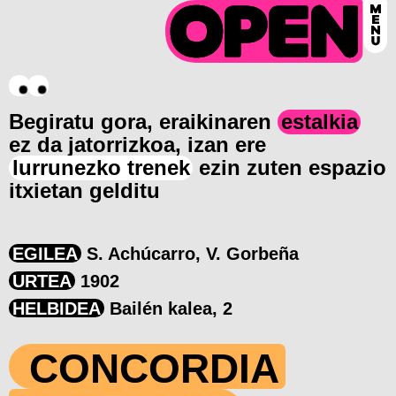
Begiratu gora, eraikinaren
estalkia
ez da jatorrizkoa, izan ere
lurrunezko trenek
ezin zuten espazio
itxietan gelditu
EGILEA
S. Achúcarro, V. Gorbeña
URTEA
1902
HELBIDEA
Bailén kalea, 2
CONCORDIA