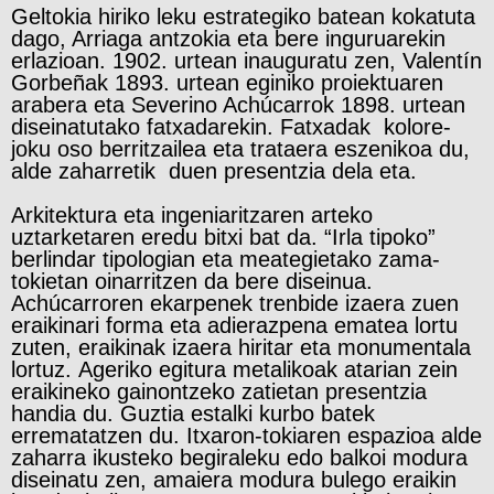
Geltokia hiriko leku estrategiko batean kokatuta
dago, Arriaga antzokia eta bere inguruarekin
erlazioan. 1902. urtean inauguratu zen, Valentín
Gorbeñak 1893. urtean eginiko proiektuaren
arabera eta Severino Achúcarrok 1898. urtean
diseinatutako fatxadarekin. Fatxadak kolore-
joku oso berritzailea eta trataera eszenikoa du,
alde zaharretik duen presentzia dela eta.
Arkitektura eta ingeniaritzaren arteko
uztarketaren eredu bitxi bat da. “Irla tipoko”
berlindar tipologian eta meategietako zama-
tokietan oinarritzen da bere diseinua.
Achúcarroren ekarpenek trenbide izaera zuen
eraikinari forma eta adierazpena ematea lortu
zuten, eraikinak izaera hiritar eta monumentala
lortuz. Ageriko egitura metalikoak atarian zein
eraikineko gainontzeko zatietan presentzia
handia du. Guztia estalki kurbo batek
errematatzen du. Itxaron-tokiaren espazioa alde
zaharra ikusteko begiraleku edo balkoi modura
diseinatu zen, amaiera modura bulego eraikin