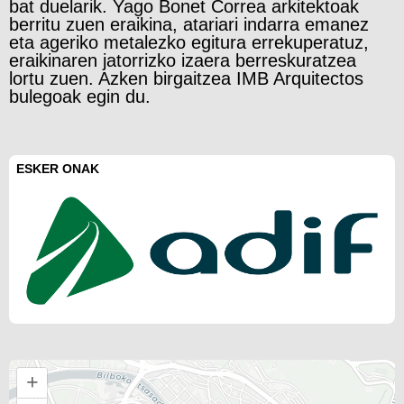
bat duelarik. Yago Bonet Correa arkitektoak
berritu zuen eraikina, atariari indarra emanez
eta ageriko metalezko egitura errekuperatuz,
eraikinaren jatorrizko izaera berreskuratzea
lortu zuen. Azken birgaitzea IMB Arquitectos
bulegoak egin du.
ESKER ONAK
+