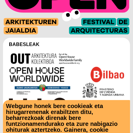
BABESLEAK
Webgune honek bere cookieak eta
hirugarrenenak erabiltzen ditu,
beharrezkoak direnak bere
funtzionamendurako eta zure nabigazio
LAGUNTZAILEAK
ohiturak aztertzeko. Gainera, cookie