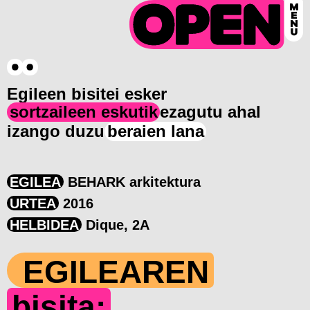
Egileen bisitei esker
sortzaileen eskutik
ezagutu ahal
izango duzu
beraien lana
EGILEA
BEHARK arkitektura
URTEA
2016
HELBIDEA
Dique, 2A
EGILEAREN
bisita: