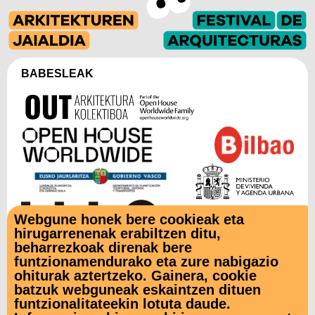
BABESLEAK
Webgune honek bere cookieak eta
hirugarrenenak erabiltzen ditu,
beharrezkoak direnak bere
funtzionamendurako eta zure nabigazio
LAGUNTZAILEAK
ohiturak aztertzeko. Gainera, cookie
batzuk webguneak eskaintzen dituen
funtzionalitateekin lotuta daude.