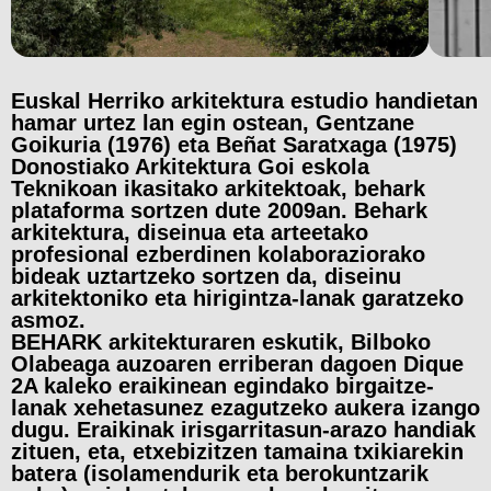
Euskal Herriko arkitektura estudio handietan
hamar urtez lan egin ostean, Gentzane
Goikuria (1976) eta Beñat Saratxaga (1975)
Donostiako Arkitektura Goi eskola
Teknikoan ikasitako arkitektoak, behark
plataforma sortzen dute 2009an. Behark
arkitektura, diseinua eta arteetako
profesional ezberdinen kolaboraziorako
bideak uztartzeko sortzen da, diseinu
arkitektoniko eta hirigintza-lanak garatzeko
asmoz.
BEHARK
arkitekturaren
eskutik,
Bilboko
Olabeaga
auzoaren
erriberan
dagoen
Dique
2A
kaleko
eraikinean
egindako
birgaitze-
lanak
xehetasunez
ezagutzeko
aukera
izango
dugu.
Eraikinak
irisgarritasun-arazo
handiak
zituen,
eta,
etxebizitzen
tamaina
txikiarekin
batera
(isolamendurik
eta
berokuntzarik