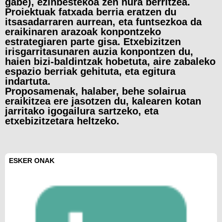
gabe),
ezinbestekoa
zen
hura
berritzea.
Proiektuak
fatxada
berri
a
eratzen
du
itsasadarraren
aurrean,
eta
funtsezkoa
da
eraikinaren
arazoak
konpontzeko
estrategia
ren
parte
gisa.
Etxebizitzen
irisgarritasunaren
auzia
konpontzen
du,
haien
bizi-baldintzak
hobetuta,
aire
zabaleko
espazio
berriak
gehituta,
eta
egitura
indartuta
.
Proposamenak,
halaber,
behe
solairu
a
eraikitzea
ere
jasotzen
du,
kalearen
kotan
jarritako
igogailu
ra
sartzeko,
eta
etxebizitzetara
heltzeko
.
ESKER ONAK