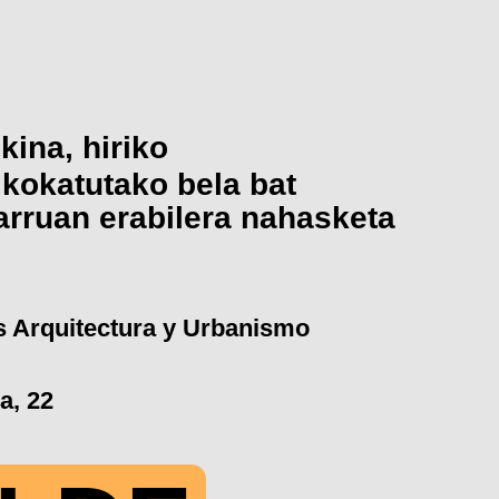
kina, hiriko
kokatutako bela bat
arruan erabilera nahasketa
 Arquitectura y Urbanismo
a, 22