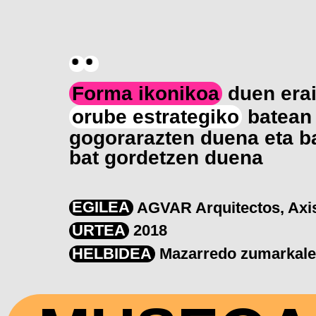
Forma ikonikoa
duen erai
orube estrategiko
batean 
gogorarazten duena eta b
bat gordetzen duena
EGILEA
AGVAR Arquitectos, Axis
URTEA
2018
HELBIDEA
Mazarredo zumarkale