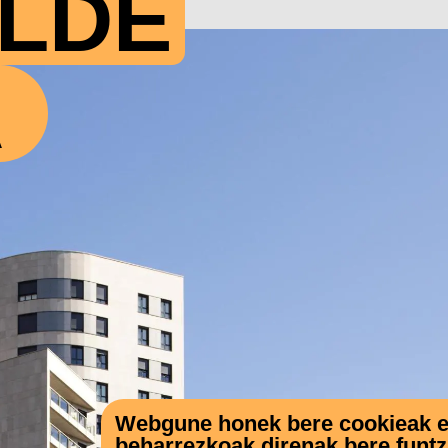
LDE
A
Webgune honek bere cookieak eta
beharrezkoak direnak bere funt