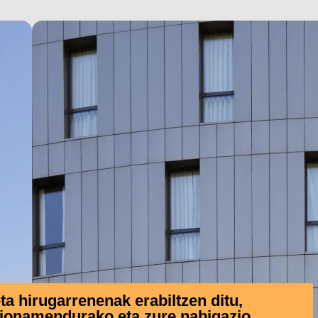
 hirugarrenenak erabiltzen ditu,
zionamendurako eta zure nabigazio