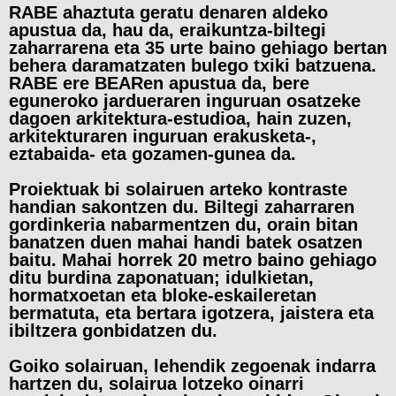
RABE ahaztuta geratu denaren aldeko
apustua da, hau da, eraikuntza-biltegi
zaharrarena eta 35 urte baino gehiago bertan
behera daramatzaten bulego txiki batzuena.
RABE ere BEARen apustua da, bere
eguneroko jardueraren inguruan osatzeke
dagoen arkitektura-estudioa, hain zuzen,
arkitekturaren inguruan erakusketa-,
eztabaida- eta gozamen-gunea da.
Proiektuak bi solairuen arteko kontraste
handian sakontzen du. Biltegi zaharraren
gordinkeria nabarmentzen du, orain bitan
banatzen duen mahai handi batek osatzen
baitu. Mahai horrek 20 metro baino gehiago
ditu burdina zaponatuan; idulkietan,
hormatxoetan eta bloke-eskaileretan
bermatuta, eta bertara igotzera, jaistera eta
ibiltzera gonbidatzen du.
Goiko solairuan, lehendik zegoenak indarra
hartzen du, solairua lotzeko oinarri