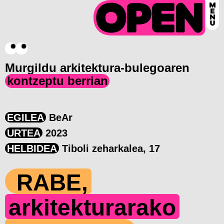
Murgildu arkitektura-bulegoaren
kontzeptu berrian
EGILEA
BeAr
URTEA
2023
HELBIDEA
Tiboli zeharkalea, 17
RABE,
arkitekturarako