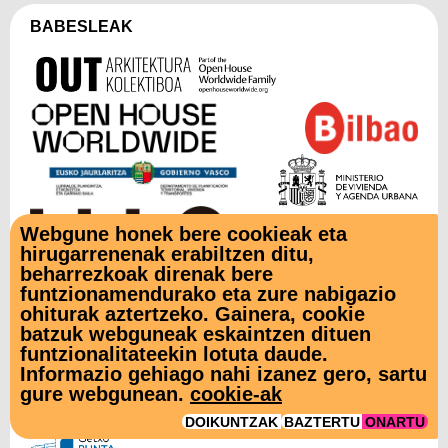
BABESLEAK
Webgune honek bere cookieak eta
hirugarrenenak erabiltzen ditu,
beharrezkoak direnak bere
funtzionamendurako eta zure nabigazio
LAGUNTZAILEAK
ohiturak aztertzeko. Gainera, cookie
batzuk webguneak eskaintzen dituen
funtzionalitateekin lotuta daude.
Informazio gehiago nahi izanez gero, sartu
gure webgunean.
cookie-ak
DOIKUNTZAK
BAZTERTU
ONARTU