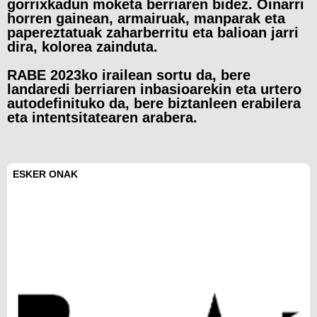
gorrixkadun moketa berriaren bidez. Oinarri
horren gainean, armairuak, manparak eta
papereztatuak zaharberritu eta balioan jarri
dira, kolorea zainduta.
RABE 2023ko irailean sortu da, bere
landaredi berriaren inbasioarekin eta urtero
autodefinituko da, bere biztanleen erabilera
eta intentsitatearen arabera.
ESKER ONAK