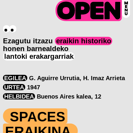
Ezagutu itzazu
eraikin historiko
honen barnealdeko
lantoki erakargarriak
EGILEA
G. Aguirre Urrutia, H. Imaz Arrieta
URTEA
1947
HELBIDEA
Buenos Aires kalea, 12
SPACES
ERAIKINA