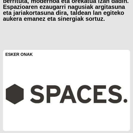
berrituta, modernoa eta orekatua izan dadin.
Espazioaren ezaugarri nagusiak argitasuna
eta jariakortasuna dira, taldean lan egiteko
aukera emanez eta sinergiak sortuz.
ESKER ONAK