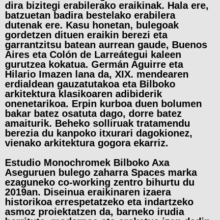
dira bizitegi erabilerako eraikinak. Hala ere,
batzuetan badira bestelako erabilera
dutenak ere. Kasu honetan, bulegoak
gordetzen dituen eraikin berezi eta
garrantzitsu batean aurrean gaude, Buenos
Aires eta Colón de Larreátegui kaleen
gurutzea kokatua. Germán Aguirre eta
Hilario Imazen lana da, XIX. mendearen
erdialdean gauzatutakoa eta Bilboko
arkitektura klasikoaren adibiderik
onenetarikoa. Erpin kurboa duen bolumen
bakar batez osatuta dago, dorre batez
amaiturik. Beheko solliruak tratamendu
berezia du kanpoko itxurari dagokionez,
vienako arkitektura gogora ekarriz.
Estudio Monochromek Bilboko Axa
Aseguruen bulego zaharra Spaces marka
ezaguneko co-working zentro bihurtu du
2019an. Diseinua eraikinaren izaera
historikoa errespetatzeko eta indartzeko
asmoz proiektatzen da, barneko irudia