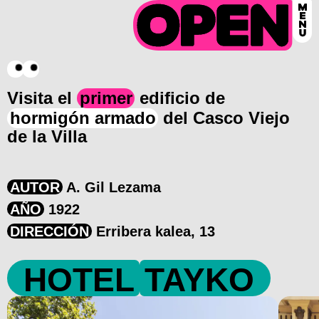
Visita el
primer
edificio de
hormigón armado
del Casco Viejo
de la Villa
AUTOR
A. Gil Lezama
AÑO
1922
DIRECCIÓN
Erribera kalea, 13
HOTEL
TAYKO