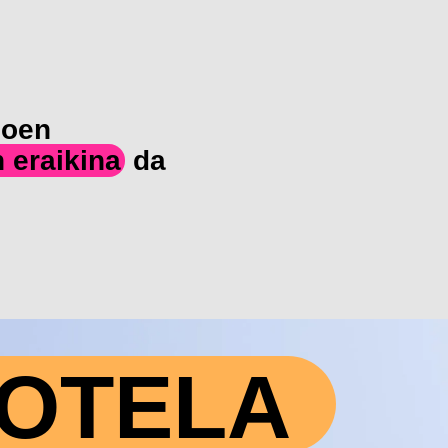
goen
 eraikina
da
OTELA