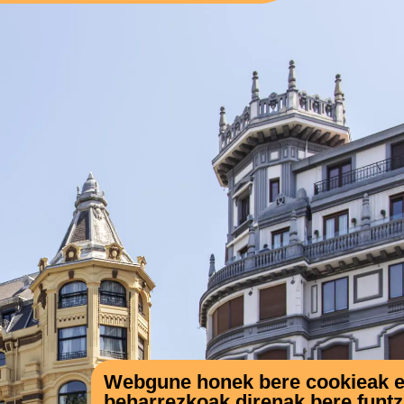
Webgune honek bere cookieak eta
beharrezkoak direnak bere funt