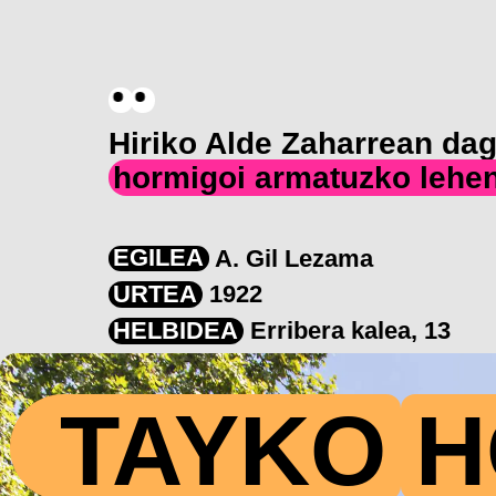
Hiriko Alde Zaharrean da
hormigoi armatuzko lehen
EGILEA
A. Gil Lezama
URTEA
1922
HELBIDEA
Erribera kalea, 13
TAYKO
H