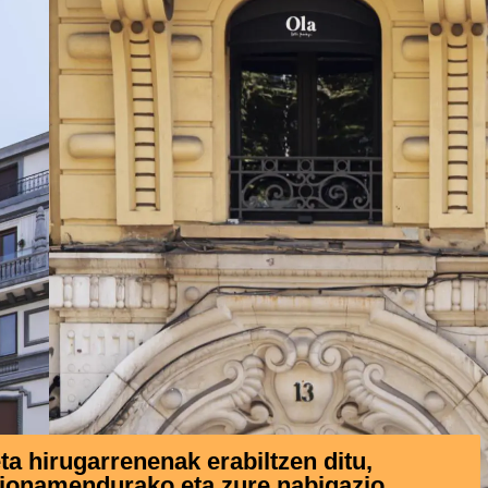
 hirugarrenenak erabiltzen ditu,
zionamendurako eta zure nabigazio