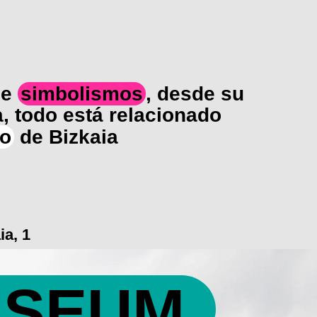
de
simbolismos
, desde su
, todo está relacionado
mo
de Bizkaia
a, 1
USEUM