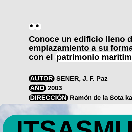
Conoce un edificio lleno 
emplazamiento a su forma
con el
patrimonio maríti
AUTOR
SENER, J. F. Paz
AÑO
2003
DIRECCIÓN
Ramón de la Sota kai
ITSASM