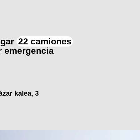
rgar
22 camiones
r emergencia
zar kalea, 3