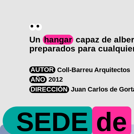
Un
hangar
capaz de albe
preparados para cualquie
AUTOR
Coll-Barreu Arquitectos
AÑO
2012
DIRECCIÓN
Juan Carlos de Gortá
SEDE
de