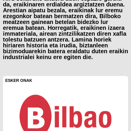
da, eraikinaren erdialdea argiztatzen duena.
Arestian aipatu bezala, eraikinak lur eremu
ezegonkor batean bermatzen dira, Bilboko
meatzeen gainean betelan bidezko lur
eremua batean. Horregatik, eraikinen izaera
immateriala, airean zintzilikatzen diren xafla
tolestu batzuen antzera. Lamina horiek
hiriaren historia eta irudia, biztanleen
bizimoduarekin batera eraldatu duten eraikin
industrialei keinu ere egiten die.
ESKER ONAK