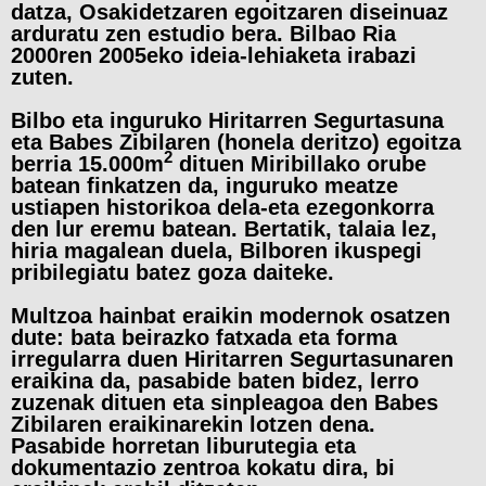
datza, Osakidetzaren egoitzaren diseinuaz
arduratu zen estudio bera. Bilbao Ria
2000ren 2005eko ideia-lehiaketa irabazi
zuten.
Bilbo eta inguruko Hiritarren Segurtasuna
eta Babes Zibilaren (honela deritzo) egoitza
2
berria 15.000m
dituen Miribillako orube
batean finkatzen da, inguruko meatze
ustiapen historikoa dela-eta ezegonkorra
den lur eremu batean. Bertatik, talaia lez,
hiria magalean duela, Bilboren ikuspegi
pribilegiatu batez goza daiteke.
Multzoa hainbat eraikin modernok osatzen
dute: bata beirazko fatxada eta forma
irregularra duen Hiritarren Segurtasunaren
eraikina da, pasabide baten bidez, lerro
zuzenak dituen eta sinpleagoa den Babes
Zibilaren eraikinarekin lotzen dena.
Pasabide horretan liburutegia eta
dokumentazio zentroa kokatu dira, bi