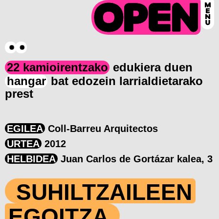
22 kamioirentzako
edukiera duen
hangar
bat edozein larrialdietarako
prest
EGILEA
Coll-Barreu Arquitectos
URTEA
2012
HELBIDEA
Juan Carlos de Gortázar kalea, 3
SUHILTZAILEEN
EGOITZA