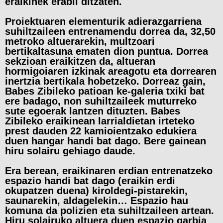
eraikinek erabil ditzaten.
Proiektuaren elementurik adierazgarriena
suhiltzaileen entrenamendu dorrea da, 32,50
metroko altuerarekin, multzoari
bertikaltasuna ematen dion puntua. Dorrea
sekzioan eraikitzen da, altueran
hormigoiaren izkinak areagotu eta dorrearen
inertzia bertikala hobetzeko. Dorreaz gain,
Babes Zibileko patioan ke-galeria txiki bat
ere badago, non suhiltzaileek muturreko
sute egoerak lantzen dituzten. Babes
Zibileko eraikinean larrialdietan irteteko
prest dauden 22 kamioientzako edukiera
duen hangar handi bat dago. Bere gainean
hiru solairu gehiago daude.
Era berean, eraikinaren erdian entrenatzeko
espazio handi bat dago (eraikin erdi
okupatzen duena) kiroldegi-pistarekin,
saunarekin, aldagelekin… Espazio hau
komuna da polizien eta suhiltzaileen artean.
Hiru solairuko altuera duen espazio garbia