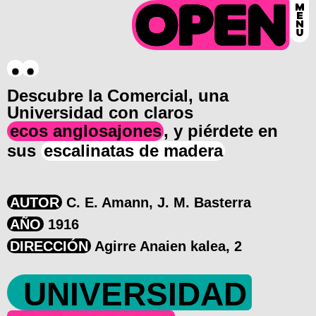
Descubre la Comercial, una
Universidad con claros
ecos anglosajones
, y piérdete en
sus
escalinatas de madera
AUTOR
C. E. Amann, J. M. Basterra
AÑO
1916
DIRECCIÓN
Agirre Anaien kalea, 2
UNIVERSIDAD