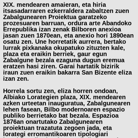
XIX. mendearen amaieran, eta hiria
itsasadarraren ezkerraldera zabaltzen zuen
Zabalgunearen Proiektua garatzeko
prozesuaren barruan, ordura arte Abandoko
Errepublika izan zenak Bilboren anexioa
jasan zuen 1870ean, eta anexio hori 1890ean
osatu zen. Une horretatik aurrera, bertako
lurrak pixkanaka okupatuko zituzten kale,
plaza eta eraikin berriek, gaur egun
Zabalgune bezala ezaguna dugun eremua
eratzen hasi ziren. Garai hartatik bizirik
iraun zuen eraikin bakarra San Bizente eliza
izan zen.
Horrela sortu zen, eliza horren ondoan,
Albiako Lorategien plaza, XIX. mendearen
azken urteetan inauguratua, Zabalgunearen
lehen fasean, Bilbo modernoaren espazio
publiko berrietako bat bezala. Espazioa
1876an onartutako Zabalgunearen
proiektuan trazatuta zegoen jada, eta
lorategi erromantikoaren tipologiari