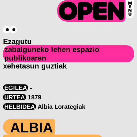
Ezagutu
zabalguneko lehen espazio
publikoaren
xehetasun guztiak
EGILEA
-
URTEA
1879
HELBIDEA
Albia Lorategiak
ALBIA