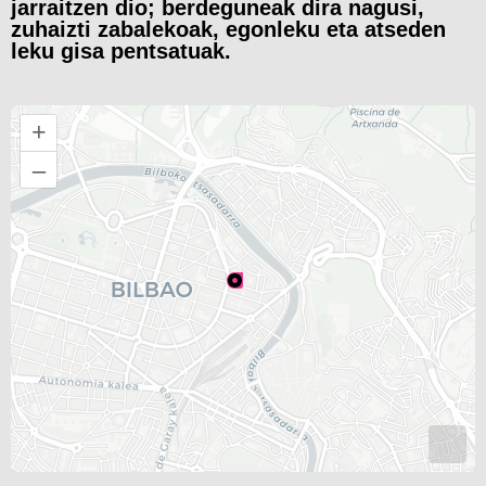
jarraitzen dio; berdeguneak dira nagusi,
zuhaizti zabalekoak, egonleku eta atseden
leku gisa pentsatuak.
+
–