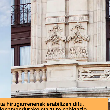
 hirugarrenenak erabiltzen ditu,
zionamendurako eta zure nabigazio