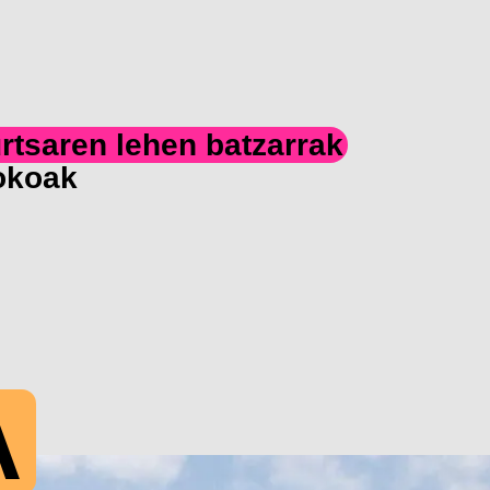
rtsaren lehen batzarrak
xokoak
A