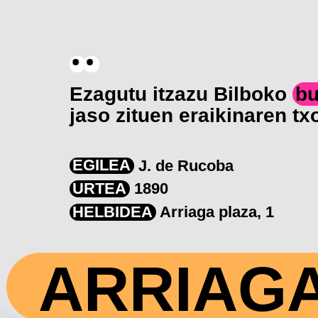
Ezagutu itzazu Bilboko
bu
jaso zituen eraikinaren t
EGILEA
J. de Rucoba
URTEA
1890
HELBIDEA
Arriaga plaza, 1
ARRIAG