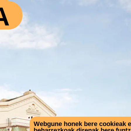
A
Webgune honek bere cookieak eta
beharrezkoak direnak bere funt