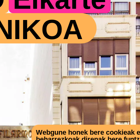
NIKOA
Webgune honek bere cookieak eta
beharrezkoak direnak bere funt