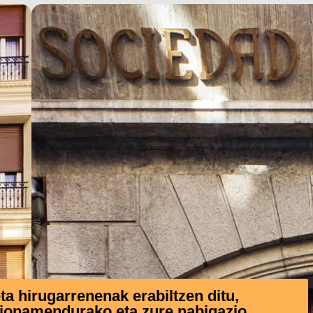
 hirugarrenenak erabiltzen ditu,
zionamendurako eta zure nabigazio