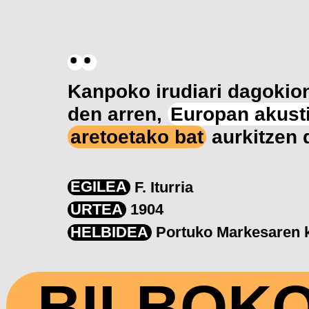
Kanpoko irudiari dagoki
den arren,
Europan akust
aretoetako bat
aurkitzen 
EGILEA
F. Iturria
URTEA
1904
HELBIDEA
Portuko Markesaren k
BILBOK