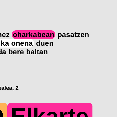
onez
oharkabean
pasatzen
ika onena
duen
da bere baitan
alea, 2
O
Elkarte