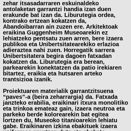
zehar itsasadarraren eskuinaldeko
antolaketan garrantzi handia izan duen
erakunde bat izan da. Liburutegia ordea,
kontrako ertzean kokatzen da,
Abandoibarran ain zuzen ere. Arkitektoak
eraikina Guggenheim Museoarekin ez
lehiatzeko pentsatu zuen arren, bere izaera
publikoa eta Unibertsitatearekiko erlazioa
adieraztea nahi zuen. Horregatik sarrera
Unibertsitatera begira dagoen fatxadan
kokatzen da. Liburutegia era berean,
parkearekin konektatzen da patio irekiaren
bitartez, eraikia eta hutsaren arteko
trantsizioa izanik.
Proiektuaren materialik garrantzitsuena
“paves”-a (beira zeharrargia) da. Fatxada
janzteko erabilia, eraikinari itxura monolitiko
eta trinkoa emateaz gain, izaera neutroa eta
parkeko berde kolorearekin bat egitea
lortzen du, Museoko titanioarekin lehiatu
gabe. Eraikinaren izkina ebakituek izaera