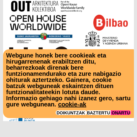
Webgune honek bere cookieak eta
hirugarrenenak erabiltzen ditu,
beharrezkoak direnak bere
funtzionamendurako eta zure nabigazio
LAGUNTZAILEAK
ohiturak aztertzeko. Gainera, cookie
batzuk webguneak eskaintzen dituen
funtzionalitateekin lotuta daude.
Informazio gehiago nahi izanez gero, sartu
gure webgunean.
cookie-ak
DOIKUNTZAK
BAZTERTU
ONARTU