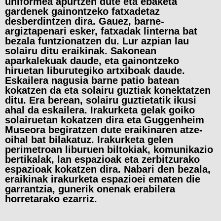
uniformea apurtzen dute eta ebaketa
gardenek gainontzeko fatxadetaz
desberdintzen dira. Gauez, barne-
argiztapenari esker, fatxadak linterna bat
bezala funtzionatzen du. Lur azpian lau
solairu ditu eraikinak. Sakonean
aparkalekuak daude, eta gainontzeko
hiruetan liburutegiko artxiboak daude.
Eskailera nagusia barne patio batean
kokatzen da eta solairu guztiak konektatzen
ditu. Era berean, solairu guztietatik ikusi
ahal da eskailera. Irakurketa gelak goiko
solairuetan kokatzen dira eta Guggenheim
Museora begiratzen dute eraikinaren atze-
oihal bat bilakatuz. Irakurketa gelen
perimetroan liburuen biltokiak, komunikazio
bertikalak, lan espazioak eta zerbitzurako
espazioak kokatzen dira. Nabari den bezala,
eraikinak irakurketa espazioei ematen die
garrantzia, gunerik onenak erabilera
horretarako ezarriz.