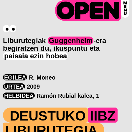
Liburutegiak
Guggenheim
-era
begiratzen du, ikuspuntu eta
paisaia ezin hobea
EGILEA
R. Moneo
URTEA
2009
HELBIDEA
Ramón Rubial kalea, 1
DEUSTUKO
IIBZ
LIBURUTEGIA