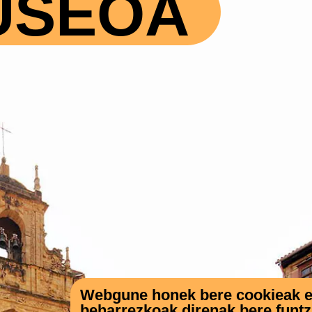
USEOA
Webgune honek bere cookieak eta
beharrezkoak direnak bere funt