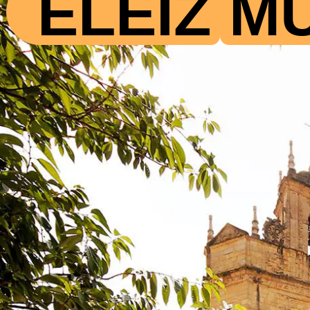
ELEIZ
M