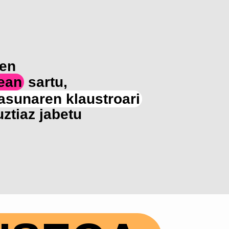
den
ean
sartu,
tasunaren klaustroari
ztiaz jabetu