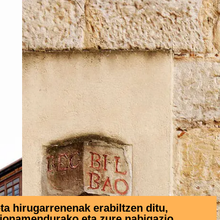
 hirugarrenenak erabiltzen ditu,
zionamendurako eta zure nabigazio