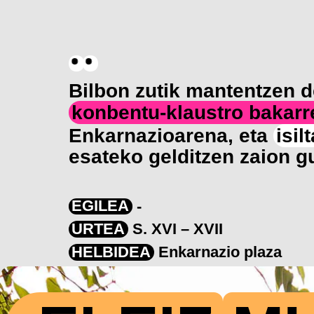
Bilbon zutik mantentzen 
konbentu-klaustro bakarr
Enkarnazioarena, eta
isil
esateko gelditzen zaion gu
EGILEA
-
URTEA
S. XVI – XVII
HELBIDEA
Enkarnazio plaza