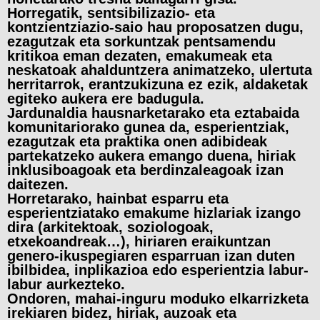
Horregatik, sentsibilizazio- eta
kontzientziazio-saio hau proposatzen dugu,
ezagutzak eta sorkuntzak pentsamendu
kritikoa eman dezaten, emakumeak eta
neskatoak ahalduntzera animatzeko, ulertuta
herritarrok, erantzukizuna ez ezik, aldaketak
egiteko aukera ere badugula.
Jardunaldia hausnarketarako eta eztabaida
komunitariorako gunea da, esperientziak,
ezagutzak eta praktika onen adibideak
partekatzeko aukera emango duena, hiriak
inklusiboagoak eta berdinzaleagoak izan
daitezen.
Horretarako, hainbat esparru eta
esperientziatako emakume hizlariak izango
dira (arkitektoak, soziologoak,
etxekoandreak…), hiriaren eraikuntzan
genero-ikuspegiaren esparruan izan duten
ibilbidea, inplikazioa edo esperientzia labur-
labur aurkezteko.
Ondoren, mahai-inguru moduko elkarrizketa
irekiaren bidez, hiriak, auzoak eta