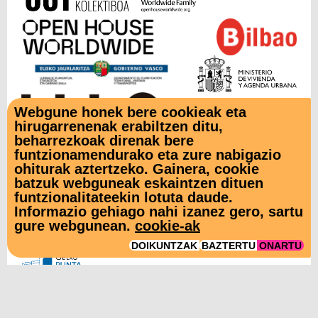
Webgune honek bere cookieak eta
hirugarrenenak erabiltzen ditu,
beharrezkoak direnak bere
funtzionamendurako eta zure nabigazio
LAGUNTZAILEAK
ohiturak aztertzeko. Gainera, cookie
batzuk webguneak eskaintzen dituen
funtzionalitateekin lotuta daude.
Informazio gehiago nahi izanez gero, sartu
gure webgunean.
cookie-ak
DOIKUNTZAK
BAZTERTU
ONARTU