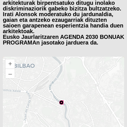
arkitekturak birpentsatuko ditugu inolako
diskriminaziorik gabeko bizitza bultzatzeko.
Irati Alonsok moderatuko du jardunaldia,
gaian eta antzeko ezaugarriak dituzten
saioen garapenean esperientzia handia duen
arkitektoak.
Eusko Jaurlaritzaren AGENDA 2030 BONUAK
PROGRAMAn jasotako jarduera da.
+
–