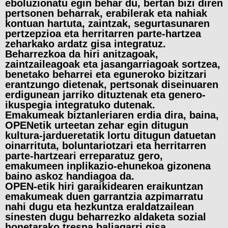
eboluzionatu egin behar du, bertan bizi diren
pertsonen beharrak, erabilerak eta nahiak
kontuan hartuta, zaintzak, segurtasunaren
pertzepzioa eta herritarren parte-hartzea
zeharkako ardatz gisa integratuz.
Beharrezkoa da hiri anitzagoak,
zaintzaileagoak eta jasangarriagoak sortzea,
benetako beharrei eta eguneroko bizitzari
erantzungo dietenak, pertsonak diseinuaren
erdigunean jarriko dituztenak eta genero-
ikuspegia integratuko dutenak.
Emakumeak biztanleriaren erdia dira, baina,
OPENetik urteetan zehar egin ditugun
kultura-jardueretatik lortu ditugun datuetan
oinarrituta, boluntariotzari eta herritarren
parte-hartzeari erreparatuz gero,
emakumeen inplikazio-ehunekoa gizonena
baino askoz handiagoa da.
OPEN-etik hiri garaikidearen eraikuntzan
emakumeak duen garrantzia azpimarratu
nahi dugu eta hezkuntza eraldatzailean
sinesten dugu beharrezko aldaketa sozial
honetarako tresna baliagarri gisa.