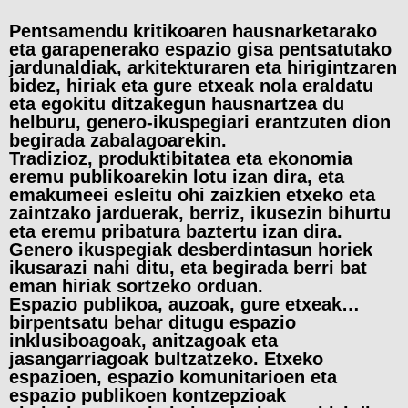
Pentsamendu kritikoaren hausnarketarako
eta garapenerako espazio gisa pentsatutako
jardunaldiak, arkitekturaren eta hirigintzaren
bidez, hiriak eta gure etxeak nola eraldatu
eta egokitu ditzakegun hausnartzea du
helburu, genero-ikuspegiari erantzuten dion
begirada zabalagoarekin.
Tradizioz, produktibitatea eta ekonomia
eremu publikoarekin lotu izan dira, eta
emakumeei esleitu ohi zaizkien etxeko eta
zaintzako jarduerak, berriz, ikusezin bihurtu
eta eremu pribatura baztertu izan dira.
Genero ikuspegiak desberdintasun horiek
ikusarazi nahi ditu, eta begirada berri bat
eman hiriak sortzeko orduan.
Espazio publikoa, auzoak, gure etxeak…
birpentsatu behar ditugu espazio
inklusiboagoak, anitzagoak eta
jasangarriagoak bultzatzeko. Etxeko
espazioen, espazio komunitarioen eta
espazio publikoen kontzepzioak