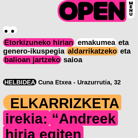
Etorkizuneko hirian
emakumea
eta
genero-ikuspegia
aldarrikatzeko
eta
balioan jartzeko
saioa
HELBIDEA
Cuna Etxea - Urazurrutia, 32
ELKARRIZKETA
irekia:
“Andreek
hiria egiten